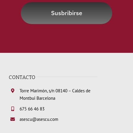
Susbribirse
CONTACTO
Torre Marimón, s/n 08140 – Caldes de
Montbui Barcelona
675 66 46 83
asescu@asescu.com