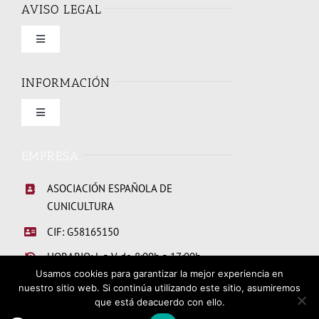
AVISO LEGAL
Toggle
Navigation
Condiciones de uso
INFORMACIÓN
Toggle
Política de privacidad
Navigation
Quienes somos
EMPRESA
Política de cookies
ASOCIACIÓN ESPAÑOLA DE
Elecciones Junta Directiva 2026
CUNICULTURA
CIF: G58165150
Links de interes
HORARIO: L a V de 8:00h a 17:00h
Usamos cookies para garantizar la mejor experiencia en
nuestro sitio web. Si continúa utilizando este sitio, asumiremos
Hazte socio
que está deacuerdo con ello.