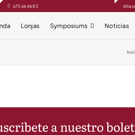
675 66 46 83
Alta 
enda
Lonjas
Symposiums
Noticias
Inic
scribete a nuestro bole