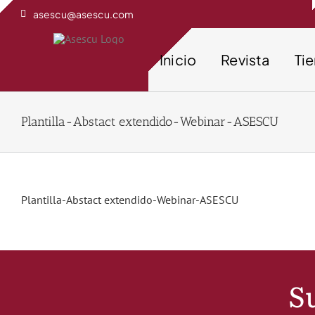
Saltar
asescu@asescu.com
al
contenido
Inicio
Revista
Ti
Plantilla-Abstact extendido-Webinar-ASESCU
Plantilla-Abstact extendido-Webinar-ASESCU
Su