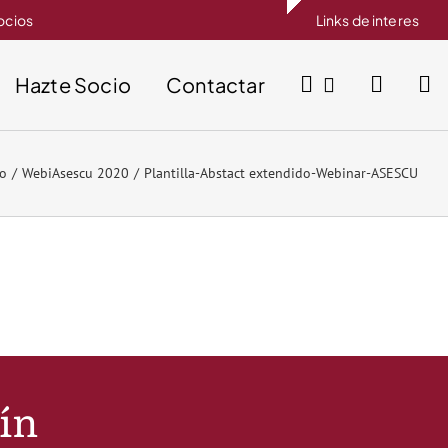
socios
Links de interes
Hazte Socio
Contactar
io
WebiAsescu 2020
Plantilla-Abstact extendido-Webinar-ASESCU
tín