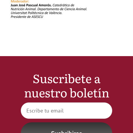
Noticias
Hazte Socio
Contactar
WooCommerce My Account
Suscribete a
nuestro boletín
WooCommerce Cart