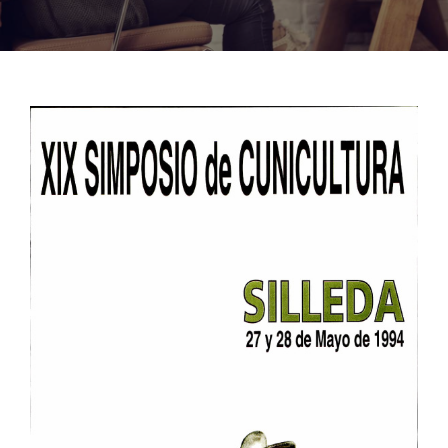
Noticias
Hazte Socio
Contactar
WooCommerce My Account
WooCommerce Cart