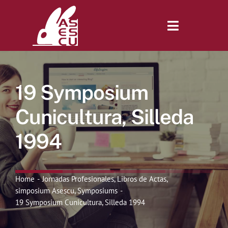
Saltar
al
contenido
Toggle
Navigatio
Inicio
19 Symposium
Revista
Cunicultura, Silleda
1994
Tienda
Lonjas
Home
Jornadas Profesionales
Libros de Actas
simposium Asescu
Symposiums
19 Symposium Cunicultura, Silleda 1994
Symposiums