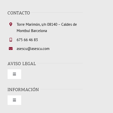
CONTACTO
Torre Marimón, s/n 08140 – Caldes de
Montbui Barcelona
675 66 46 83
asescu@asescu.com
AVISO LEGAL
Toggle
Navigation
Condiciones de uso
INFORMACIÓN
Toggle
Política de privacidad
Navigation