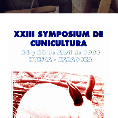
Noticias
Hazte Socio
Contactar
WooCommerce My Account
WooCommerce Cart