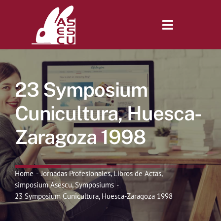
Saltar
al
contenido
Toggle
Navigatio
Inicio
23 Symposium
Revista
Cunicultura, Huesca-
Zaragoza 1998
Tienda
Lonjas
Home
Jornadas Profesionales
Libros de Actas
simposium Asescu
Symposiums
23 Symposium Cunicultura, Huesca-Zaragoza 1998
Symposiums