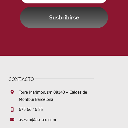
Susbribirse
CONTACTO
Torre Marimón, s/n 08140 – Caldes de
Montbui Barcelona
675 66 46 83
asescu@asescu.com