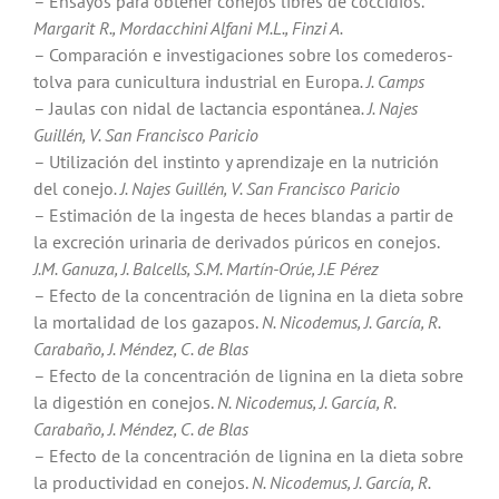
– Ensayos para obtener conejos libres de coccidios.
Margarit R., Mordacchini Alfani M.L., Finzi A.
– Comparación e investigaciones sobre los comederos-
tolva para cunicultura industrial en Europa
. J. Camps
– Jaulas con nidal de lactancia espontánea
. J. Najes
Guillén, V. San Francisco Paricio
– Utilización del instinto y aprendizaje en la nutrición
del conejo
. J. Najes Guillén, V. San Francisco Paricio
– Estimación de la ingesta de heces blandas a partir de
la excreción urinaria de derivados púricos en conejos.
J.M. Ganuza, J. Balcells, S.M. Martín-Orúe, J.E Pérez
– Efecto de la concentración de lignina en la dieta sobre
la mortalidad de los gazapos.
N. Nicodemus, J. García, R.
Carabaño, J. Méndez, C. de Blas
– Efecto de la concentración de lignina en la dieta sobre
la digestión en conejos.
N. Nicodemus, J. García, R.
Carabaño, J. Méndez, C. de Blas
– Efecto de la concentración de lignina en la dieta sobre
la productividad en conejos.
N. Nicodemus, J. García, R.