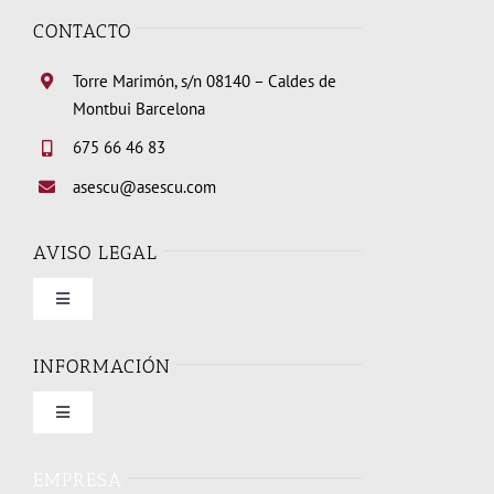
CONTACTO
Torre Marimón, s/n 08140 – Caldes de
Montbui Barcelona
675 66 46 83
asescu@asescu.com
AVISO LEGAL
Toggle
Navigation
Condiciones de uso
INFORMACIÓN
Toggle
Política de privacidad
Navigation
Quienes somos
EMPRESA