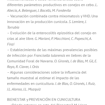
diferentes parámetros productivos en conejos en cebo.
L.
Abecia, A. Belenguer, J. Bacells, M. Fondevila
– Vacunación combinada contra mixomatosis y VHD. Una
innovación en la producción cunícola.
S. Lemiere, J.
Torrubia
– Evolución de la enterocolitis epizoótica del conejo en
crías al aire libre.
G. Mariani, P. Macchioni, C. Papeschi, A.
Finzi
– Establecimiento de las máximas prevalencias posibles
de infección por
Francisella tularensis
en liebres de la
Comunidad Foral de Navarra.
O. Gironés, I. de Blas, M. Gil, E.
Royo, R. Claver, I. Orós
– Algunas consideraciones sobre la influencia del
tamaño muestral al estimar el impacto de las
enfermedades en cunicultura.
I. de Blas, O. Gironés, I. Ruiz,
J.L. Alonso, J.L. Muzquiz
BlENESTAR y PREVENCIÓN EN CUNICULTURA
– ¿Dónde estamos en esto del Bienestar?
M. López