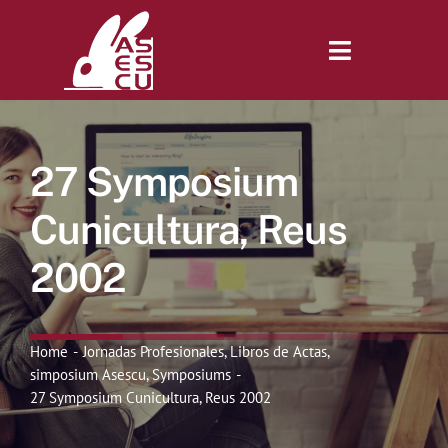
Saltar
al
contenido
Toggle
Navigatio
Inicio
27 Symposium
Revista
Cunicultura, Reus
2002
Tienda
Lonjas
Home
Jornadas Profesionales
Libros de Actas
simposium Asescu
Symposiums
27 Symposium Cunicultura, Reus 2002
Symposiums