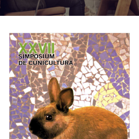
Noticias
Hazte Socio
Contactar
WooCommerce My Account
WooCommerce Cart