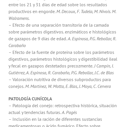
entre los 21 y 31 días de edad sobre los resultados
productivos en engorde.
M. Decoux, F. Tudela, M. Nivois. M.
Walramens.
– Efecto de una separación transitoria de la camada
sobre parámetros digestivos. enzimáticos e histológicos
de gazapos de 9 días de edad.
A. Espinosa, P.G. Rebollar, R.
Carabaño
– Efecto de la fuente de proteína sobre los parámetros
digestivos, parámetros histológicos y digestibilidad ileal
y fecal en gazapos destetados precozmente.
J Campín, I.
Gutiérrez, A. Espinosa, R. Carabaño, P.G. Rebollar, J.C. de Blas
– Valoración nutritiva de diversos subproductos para
conejos.
M. Martínez, W. Motta, E. Blas, J. Moya, C. Cervera
PATOLOGÍA CUNÍCOLA
– Patología del conejo: retrospectiva histórica, situación
actual y tendencias futuras.
A. Pagés
– Inclusión en la ración de diferentes sustancias
medicamentosas o ácido fumárico. Efecto sobre