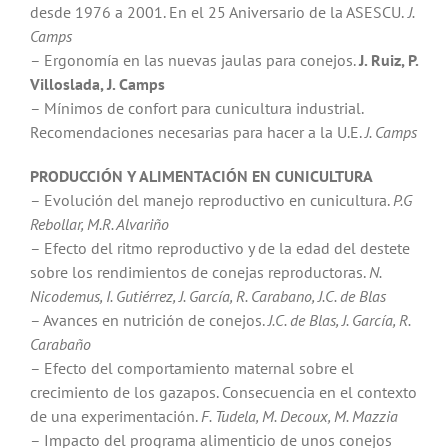
desde 1976 a 2001. En el 25 Aniversario de la ASESCU.
J.
Camps
– Ergonomía en las nuevas jaulas para conejos.
J. Ruiz, P.
Villoslada, J. Camps
– Mínimos de confort para cunicultura industrial.
Recomendaciones necesarias para hacer a la U.E.
J. Camps
PRODUCCIÓN Y ALIMENTACIÓN EN CUNICULTURA
– Evolución del manejo reproductivo en cunicultura.
P.G
Rebollar, M.R. Alvariño
– Efecto del ritmo reproductivo y de la edad del destete
sobre los rendimientos de conejas reproductoras.
N.
Nicodemus, I. Gutiérrez, J. García, R. Carabano, J.C. de Blas
– Avances en nutrición de conejos.
J.C. de Blas, J. García, R.
Carabaño
– Efecto del comportamiento maternal sobre el
crecimiento de los gazapos. Consecuencia en el contexto
de una experimentación.
F. Tudela, M. Decoux, M. Mazzia
– Impacto del programa alimenticio de unos conejos