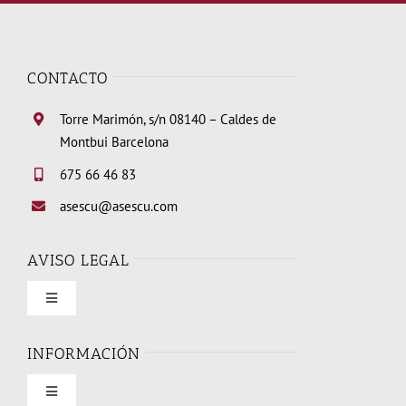
CONTACTO
Torre Marimón, s/n 08140 – Caldes de
Montbui Barcelona
675 66 46 83
asescu@asescu.com
AVISO LEGAL
Toggle
Navigation
Condiciones de uso
INFORMACIÓN
Toggle
Política de privacidad