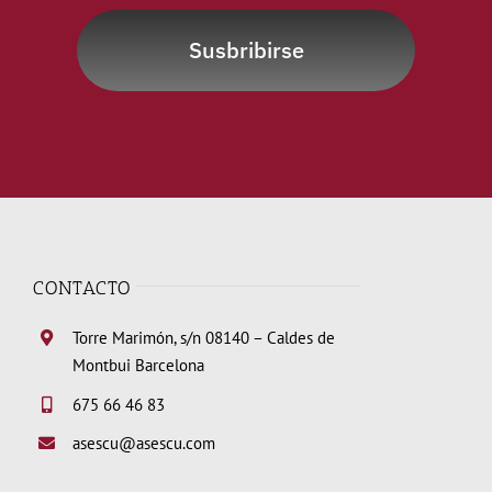
Susbribirse
CONTACTO
Torre Marimón, s/n 08140 – Caldes de
Montbui Barcelona
675 66 46 83
asescu@asescu.com