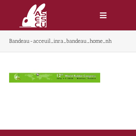
Saltar
al
contenido
Toggle
Navigatio
Bandeau-acceuil_inra_bandeau_home_nh
Inicio
Revista
Tienda
Lonjas
Symposiums