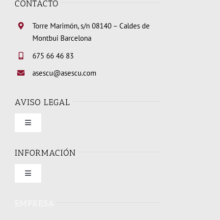
CONTACTO
Torre Marimón, s/n 08140 – Caldes de
Montbui Barcelona
675 66 46 83
asescu@asescu.com
AVISO LEGAL
Toggle
Navigation
Condiciones de uso
INFORMACIÓN
Toggle
Política de privacidad
Navigation
Quienes somos
EMPRESA
Política de cookies