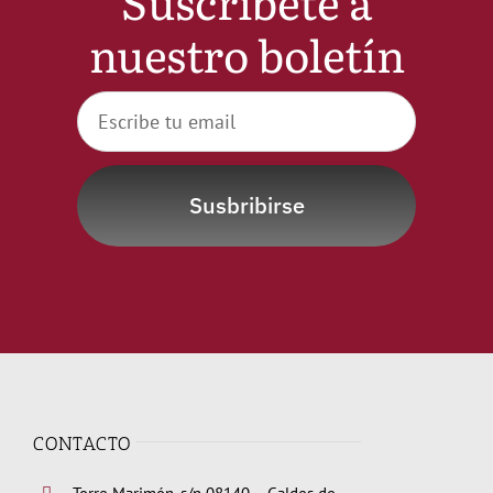
Suscribete a
Noticias
nuestro boletín
Hazte Socio
Contactar
Susbribirse
WooCommerce My A
WooCommerce Cart
CONTACTO