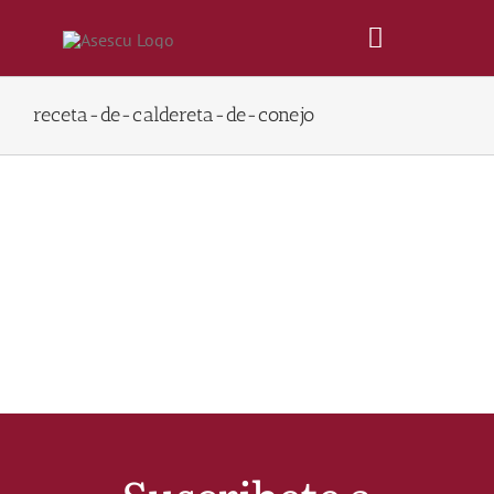
Saltar
al
Toggle
contenido
Navigatio
receta-de-caldereta-de-conejo
Inicio
Revista
Tienda
Lonjas
Symposiums