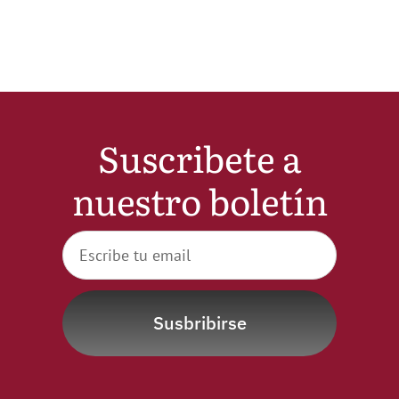
Noticias
Hazte Socio
Suscribete a
Contactar
nuestro boletín
WooCommerce My Account
WooCommerce Cart
Susbribirse