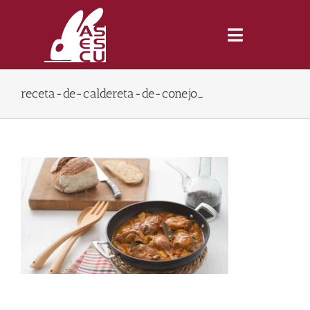
Saltar
al
contenido
Toggle
Navigatio
receta-de-caldereta-de-conejo_
Inicio
Revista
Tienda
Lonjas
Symposiums