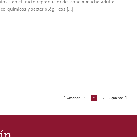
tosis en el tracto reproductor del conejo macho adulto.
co-químicos y bacteriológi- cos [...]
Anterior
Siguiente
1
2
3
tín