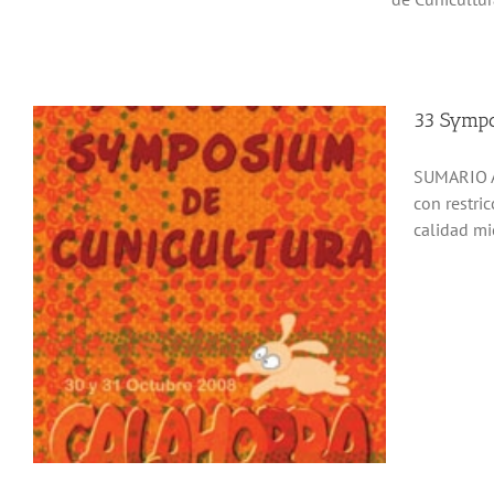
33 Sympo
SUMARIO A
con restri
calidad mic