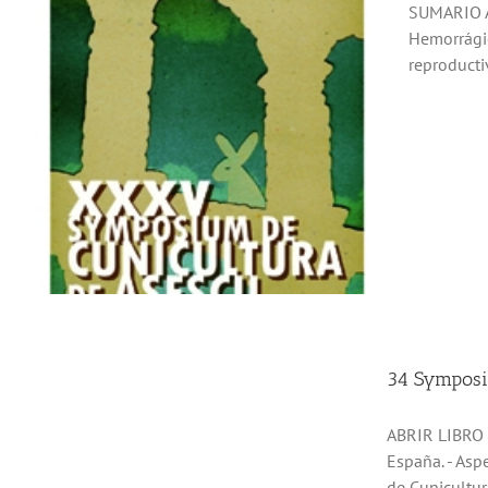
SUMARIO A
Hemorrágic
reproductiv
34 Symposi
ABRIR LIBRO D
España. - Asp
de Cunicultur