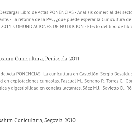
scargar Libro de Actas PONENCIAS - Análisis comercial del secto
ante. - La reforma de la PAC, ¿qué puede esperar la Cunicultura 
 2011. COMUNICACIONES DE NUTRICIÓN - Efecto del tipo de fibra s
sium Cunicultura, Peñiscola 2011
o de Acta PONENCIAS -La cunicultura en Castellón. Sergio Besaldu
ad en explotaciones cunícolas. Pascual M., Serrano P., Torres C.,
ica y digestibilidad en conejas lactantes. Sáez M.J., Savietto D., Ró
sium Cunicultura, Segovia 2010