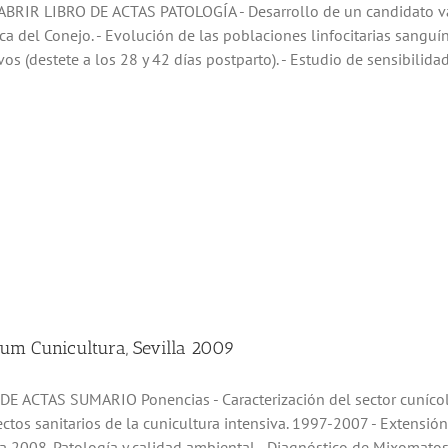
BRIR LIBRO DE ACTAS PATOLOGÍA - Desarrollo de un candidato va
a del Conejo. - Evolución de las poblaciones linfocitarias sangu
os (destete a los 28 y 42 días postparto). - Estudio de sensibilidad 
um Cunicultura, Sevilla 2009
E ACTAS SUMARIO Ponencias - Caracterización del sector cunícola 
ectos sanitarios de la cunicultura intensiva. 1997-2007 - Extensi
a 2008. Patología y calidad ambiental - Diagnóstico de Mixomatosis