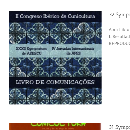
32 Sympo
Abrir Lib
I: Resulta
REPRODUÇ
31 Sympo