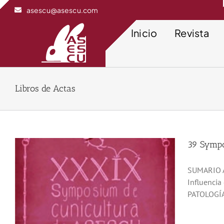
Saltar
asescu@asescu.com
al
contenido
Inicio
Revista
Libros de Actas
39 Sympo
SUMARIO A
Influencia
PATOLOGÍA 