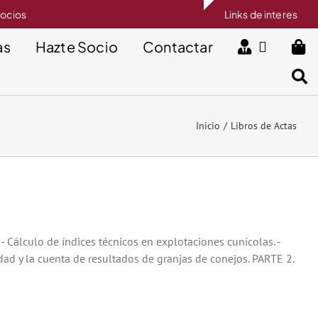
socios
Links de interes
as
Hazte Socio
Contactar
Inicio
Libros de Actas
culo de índices técnicos en explotaciones cunícolas. -
idad y la cuenta de resultados de granjas de conejos. PARTE 2.