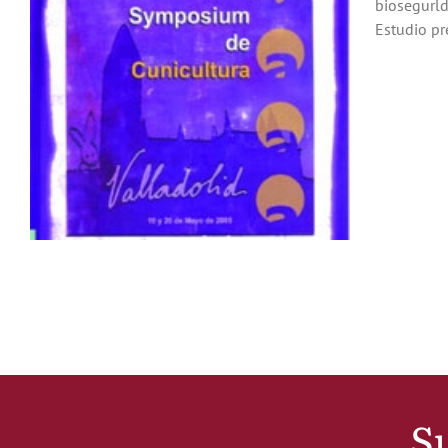
biosegurld
Estudio pre
Su