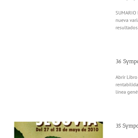
SUMARIO De
nueva vari
resultados
36 Sympo
Abrir Libr
rentabilid
línea genét
35 Sympo