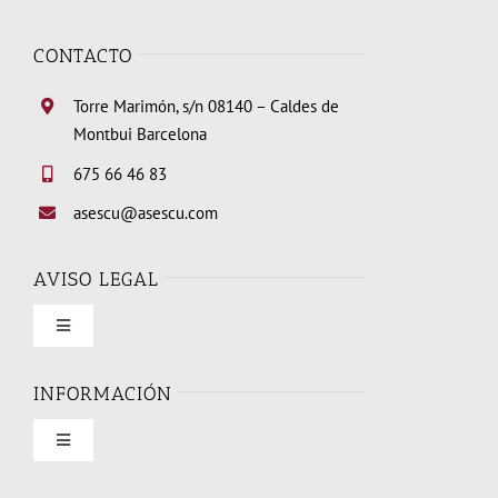
CONTACTO
Torre Marimón, s/n 08140 – Caldes de
Montbui Barcelona
675 66 46 83
asescu@asescu.com
AVISO LEGAL
Toggle
Navigation
Condiciones de uso
INFORMACIÓN
Toggle
Política de privacidad
Navigation
Quienes somos