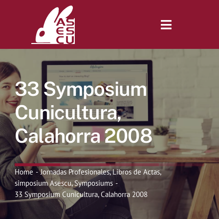
Saltar
al
contenido
Toggle
Navigatio
Inicio
33 Symposium
Revista
Cunicultura,
Calahorra 2008
Tienda
Lonjas
Home
Jornadas Profesionales
Libros de Actas
simposium Asescu
Symposiums
33 Symposium Cunicultura, Calahorra 2008
Symposiums