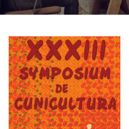
Noticias
Hazte Socio
Contactar
WooCommerce My Account
WooCommerce Cart