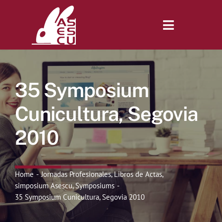
Saltar
al
contenido
Toggle
Navigatio
Inicio
35 Symposium
Revista
Cunicultura, Segovia
2010
Tienda
Lonjas
Home
Jornadas Profesionales
Libros de Actas
simposium Asescu
Symposiums
35 Symposium Cunicultura, Segovia 2010
Symposiums