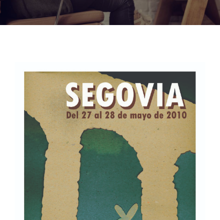
Noticias
Hazte Socio
Contactar
WooCommerce My Account
WooCommerce Cart