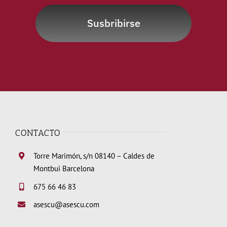
Susbribirse
CONTACTO
Torre Marimón, s/n 08140 – Caldes de
Montbui Barcelona
675 66 46 83
asescu@asescu.com