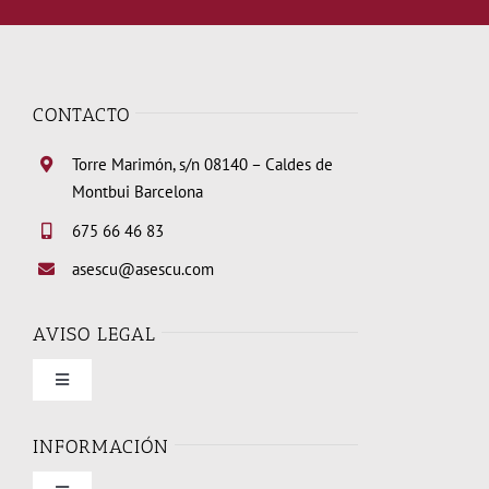
CONTACTO
Torre Marimón, s/n 08140 – Caldes de
Montbui Barcelona
675 66 46 83
asescu@asescu.com
AVISO LEGAL
Toggle
Navigation
Condiciones de uso
INFORMACIÓN