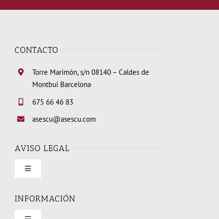
CONTACTO
Torre Marimón, s/n 08140 – Caldes de
Montbui Barcelona
675 66 46 83
asescu@asescu.com
AVISO LEGAL
Toggle
Navigation
Condiciones de uso
INFORMACIÓN