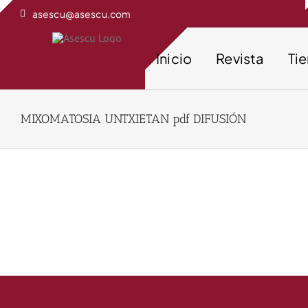
Saltar
asescu@asescu.com
al
contenido
Inicio
Revista
Ti
MIXOMATOSIA UNTXIETAN pdf DIFUSIÓN