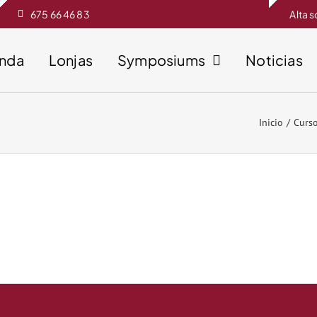
675 66 46 83
Alta 
enda
Lonjas
Symposiums
Noticias
Inicio
Curs