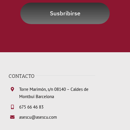
Susbribirse
CONTACTO
Torre Marimón, s/n 08140 – Caldes de
Montbui Barcelona
675 66 46 83
asescu@asescu.com