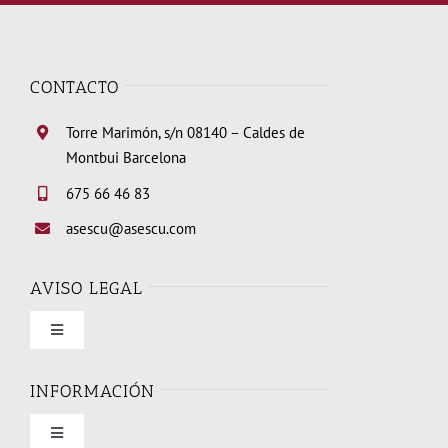
CONTACTO
Torre Marimón, s/n 08140 – Caldes de
Montbui Barcelona
675 66 46 83
asescu@asescu.com
AVISO LEGAL
Toggle
Navigation
Condiciones de uso
INFORMACIÓN
Toggle
Política de privacidad