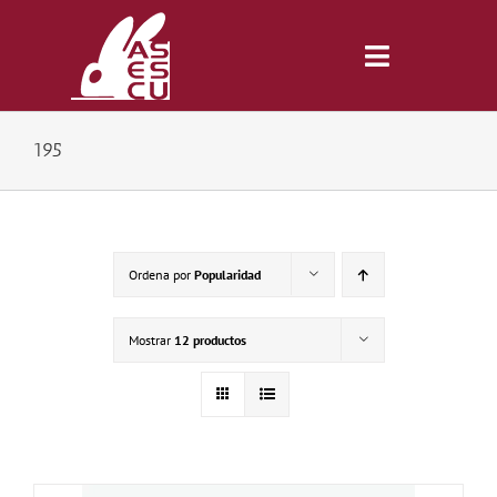
Saltar
al
contenido
Toggle
Navigatio
195
Inicio
Revista
Ordena por
Popularidad
Tienda
Mostrar
12 productos
Lonjas
Symposiums