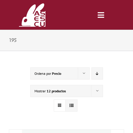
Saltar
al
contenido
Toggle
Navigatio
195
Inicio
Revista
Ordena por
Precio
Tienda
Mostrar
12 productos
Lonjas
Symposiums