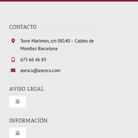
CONTACTO
Torre Marimón, s/n 08140 – Caldes de
Montbui Barcelona
675 66 46 83
asescu@asescu.com
AVISO LEGAL
Toggle
Navigation
Condiciones de uso
INFORMACIÓN
Toggle
Política de privacidad