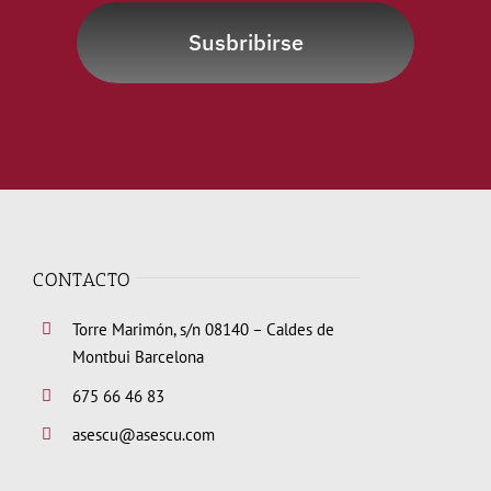
Susbribirse
CONTACTO
Torre Marimón, s/n 08140 – Caldes de
Montbui Barcelona
675 66 46 83
asescu@asescu.com