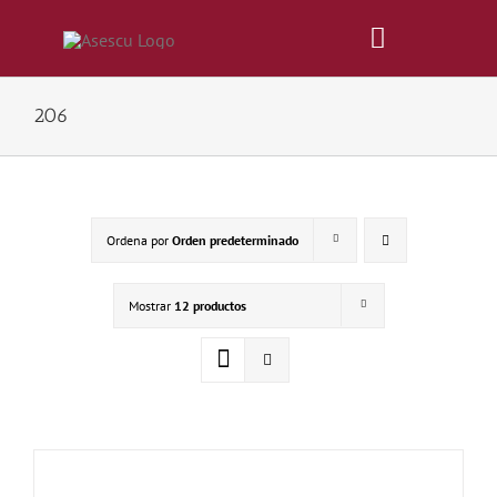
Saltar
al
Toggle
contenido
Navigatio
206
Inicio
Revista
Ordena por
Orden predeterminado
Tienda
Mostrar
12 productos
Lonjas
Symposiums