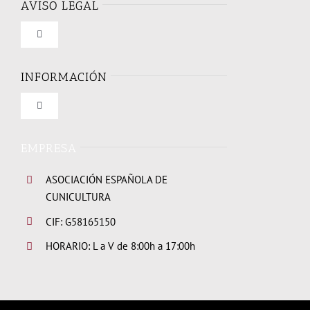
AVISO LEGAL
Toggle
Navigation
Condiciones de uso
INFORMACIÓN
Toggle
Política de privacidad
Navigation
Quienes somos
EMPRESA
Política de cookies
ASOCIACIÓN ESPAÑOLA DE
Elecciones Junta Directiva 2026
CUNICULTURA
CIF: G58165150
Links de interes
HORARIO: L a V de 8:00h a 17:00h
Hazte socio