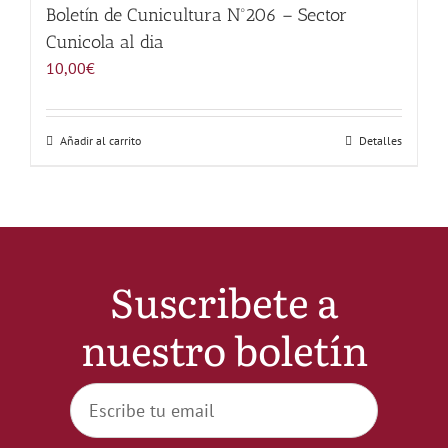
Noticias
Boletín de Cunicultura Nº206 – Sector
Cunicola al dia
10,00
€
Hazte Socio
Añadir al carrito
Detalles
Contactar
WooCommerce My A
WooCommerce Cart
Suscribete a
nuestro boletín