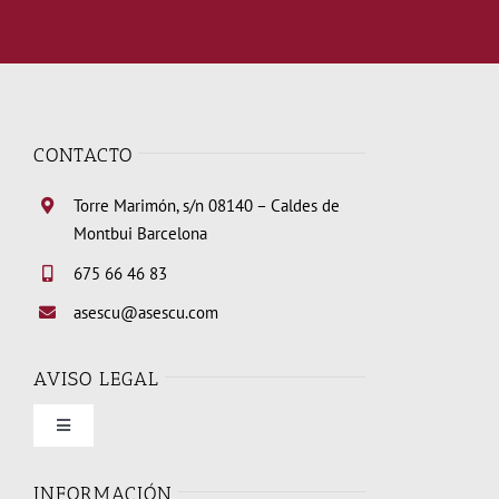
CONTACTO
Torre Marimón, s/n 08140 – Caldes de
Montbui Barcelona
675 66 46 83
asescu@asescu.com
AVISO LEGAL
Toggle
Navigation
Condiciones de uso
INFORMACIÓN