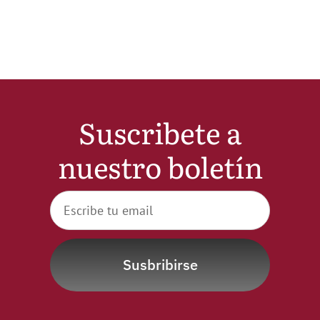
Noticias
Hazte Socio
Contactar
Suscribete a
nuestro boletín
WooCommerce My Account
WooCommerce Cart
Susbribirse