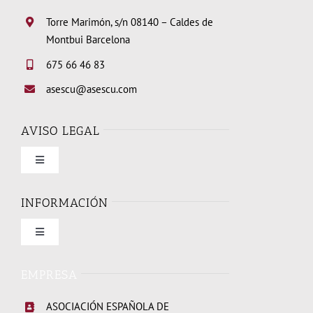
Torre Marimón, s/n 08140 – Caldes de
Montbui Barcelona
675 66 46 83
asescu@asescu.com
AVISO LEGAL
Toggle
Navigation
Condiciones de uso
INFORMACIÓN
Toggle
Política de privacidad
Navigation
Quienes somos
EMPRESA
Política de cookies
ASOCIACIÓN ESPAÑOLA DE