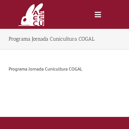
Saltar
al
contenido
Toggle
Navigatio
Programa Jornada Cunicultura COGAL
Inicio
Revista
Programa Jornada Cunicultura COGAL
Tienda
Lonjas
Symposiums