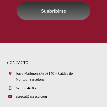
Susbribirse
CONTACTO
Torre Marimón, s/n 08140 – Caldes de
Montbui Barcelona
675 66 46 83
asescu@asescu.com