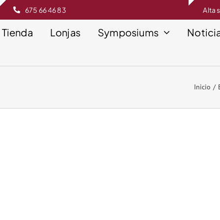
675 66 46 83
Alta 
Tienda
Lonjas
Symposiums
Notici
Inicio