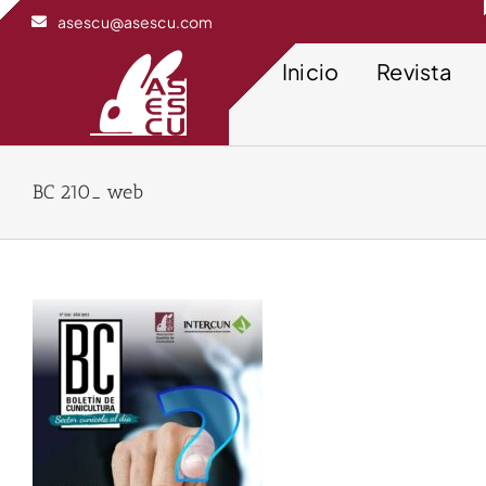
Saltar
asescu@asescu.com
al
contenido
Inicio
Revista
BC 210_ web