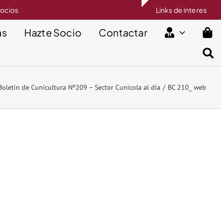
socios
Links de interes
as
Hazte Socio
Contactar
Boletín de Cunicultura Nº209 – Sector Cunicola al dia
BC 210_ web