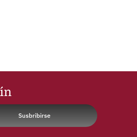
tín
Susbribirse