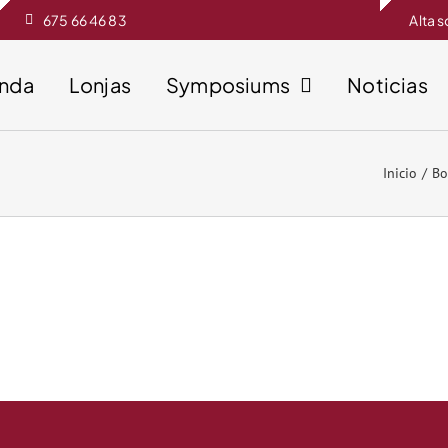
675 66 46 83
Alta 
enda
Lonjas
Symposiums
Noticias
Inicio
Bo