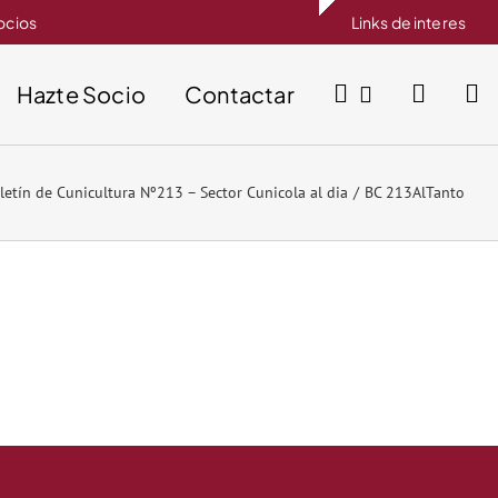
socios
Links de interes
Hazte Socio
Contactar
letín de Cunicultura Nº213 – Sector Cunicola al dia
BC 213AlTanto