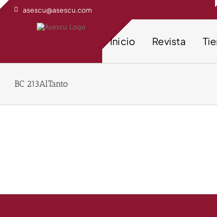
Saltar
asescu@asescu.com
al
contenido
Inicio
Revista
Ti
BC 213AlTanto