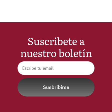
Noticias
Hazte Socio
Suscribete a
Contactar
nuestro boletín
WooCommerce My Account
WooCommerce Cart
Susbribirse