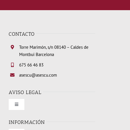
CONTACTO
Torre Marimón, s/n 08140 – Caldes de
Montbui Barcelona
675 66 46 83
asescu@asescu.com
AVISO LEGAL
Toggle
Navigation
Condiciones de uso
INFORMACIÓN