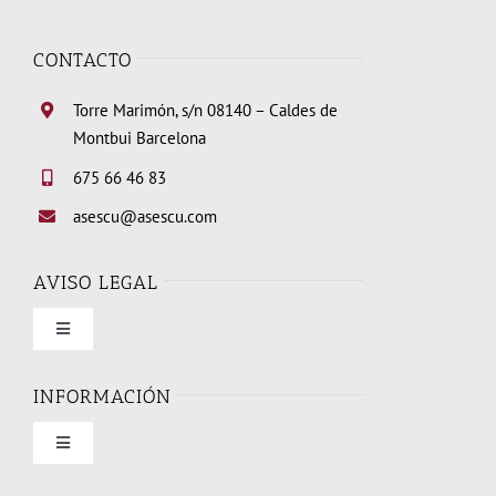
CONTACTO
Torre Marimón, s/n 08140 – Caldes de
Montbui Barcelona
675 66 46 83
asescu@asescu.com
AVISO LEGAL
Toggle
Navigation
Condiciones de uso
INFORMACIÓN
Toggle
Política de privacidad
Navigation