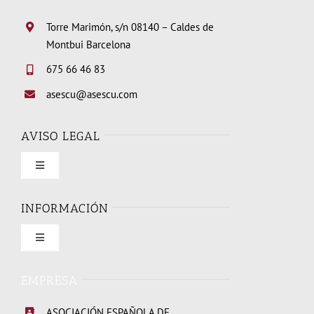
Torre Marimón, s/n 08140 – Caldes de
Montbui Barcelona
675 66 46 83
asescu@asescu.com
AVISO LEGAL
Toggle
Navigation
Condiciones de uso
INFORMACIÓN
Toggle
Política de privacidad
Navigation
Quienes somos
EMPRESA
Política de cookies
ASOCIACIÓN ESPAÑOLA DE