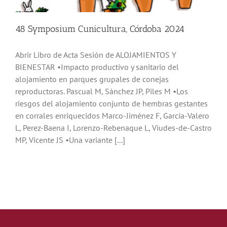
Noticias
48 Symposium Cunicultura, Córdoba 2024
Hazte Socio
Abrir Libro de Acta Sesión de ALOJAMIENTOS Y
BIENESTAR •Impacto productivo y sanitario del
alojamiento en parques grupales de conejas
Contactar
reproductoras. Pascual M, Sánchez JP, Piles M •Los
riesgos del alojamiento conjunto de hembras gestantes
WooCommerce My Account
en corrales enriquecidos Marco-Jiménez F, García-Valero
L, Perez-Baena I, Lorenzo-Rebenaque L, Viudes-de-Castro
MP, Vicente JS •Una variante [...]
WooCommerce Cart