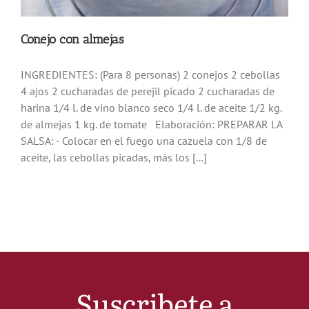
Noticias
Conejo con almejas
Hazte Socio
INGREDIENTES: (Para 8 personas) 2 conejos 2 cebollas
4 ajos 2 cucharadas de perejil picado 2 cucharadas de
harina 1/4 l. de vino blanco seco 1/4 l. de aceite 1/2 kg.
Contactar
de almejas 1 kg. de tomate Elaboración: PREPARAR LA
SALSA: - Colocar en el fuego una cazuela con 1/8 de
WooCommerce My Account
aceite, las cebollas picadas, más los [...]
WooCommerce Cart
Suscribete a