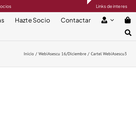
socios
Links de interes
as
Hazte Socio
Contactar
Inicio
WebiAsescu 16/Diciembre
Cartel WebiAsescu3