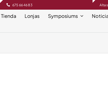
675 66 46 83
Alta 
Tienda
Lonjas
Symposiums
Notici