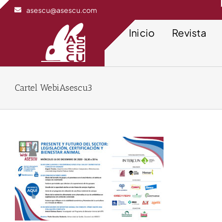
Saltar
asescu@asescu.com
al
contenido
Inicio
Revista
Cartel WebiAsescu3