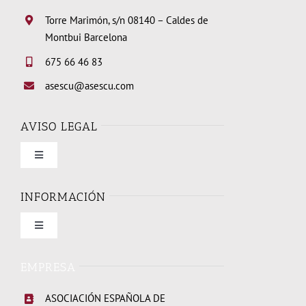
Torre Marimón, s/n 08140 – Caldes de
Montbui Barcelona
675 66 46 83
asescu@asescu.com
AVISO LEGAL
Toggle
Navigation
Condiciones de uso
INFORMACIÓN
Toggle
Política de privacidad
Navigation
Quienes somos
EMPRESA
Política de cookies
ASOCIACIÓN ESPAÑOLA DE
Elecciones Junta Directiva 2026