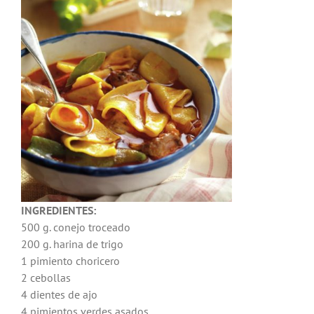
Noticias
Hazte Socio
Contactar
WooCommerce My Account
WooCommerce Cart
INGREDIENTES:
500 g. conejo troceado
200 g. harina de trigo
1 pimiento choricero
2 cebollas
4 dientes de ajo
4 pimientos verdes asados