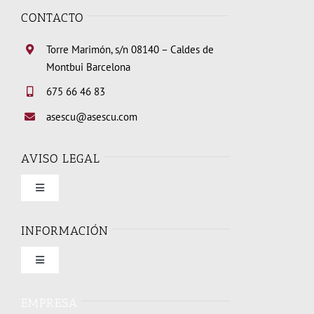
CONTACTO
Torre Marimón, s/n 08140 – Caldes de
Montbui Barcelona
675 66 46 83
asescu@asescu.com
AVISO LEGAL
Toggle
Navigation
Condiciones de uso
INFORMACIÓN
Toggle
Política de privacidad
Navigation
Quienes somos
EMPRESA