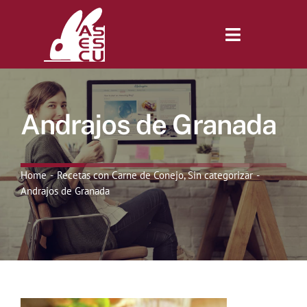
Saltar
al
contenido
Toggle
Navigatio
Inicio
Andrajos de Granada
Revista
Home
Recetas con Carne de Conejo
Sin categorizar
Tienda
Andrajos de Granada
Lonjas
Symposiums