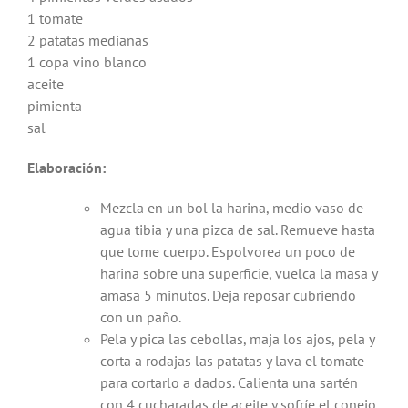
1 tomate
2 patatas medianas
1 copa vino blanco
aceite
pimienta
sal
Elaboración:
Mezcla en un bol la harina, medio vaso de
agua tibia y una pizca de sal. Remueve hasta
que tome cuerpo. Espolvorea un poco de
harina sobre una superficie, vuelca la masa y
amasa 5 minutos. Deja reposar cubriendo
con un paño.
Pela y pica las cebollas, maja los ajos, pela y
corta a rodajas las patatas y lava el tomate
para cortarlo a dados. Calienta una sartén
con 4 cucharadas de aceite y sofríe el conejo