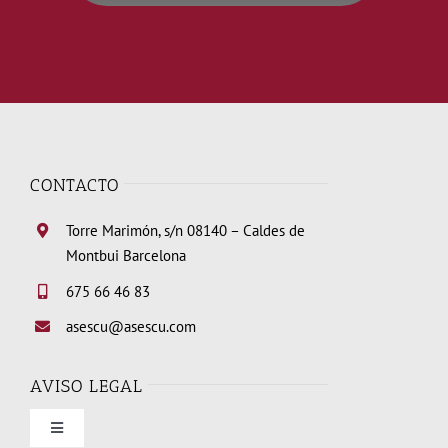
CONTACTO
Torre Marimón, s/n 08140 – Caldes de
Montbui Barcelona
675 66 46 83
asescu@asescu.com
AVISO LEGAL
Toggle