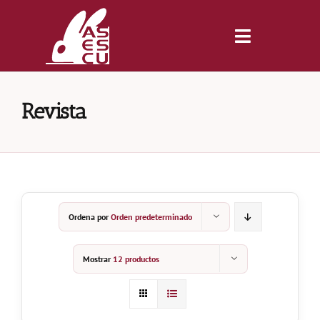
Saltar
al
contenido
Toggle
Navigatio
Inicio
Revista
Revista
Tienda
Ordena por
Orden predeterminado
Lonjas
Mostrar
12 productos
Symposiums