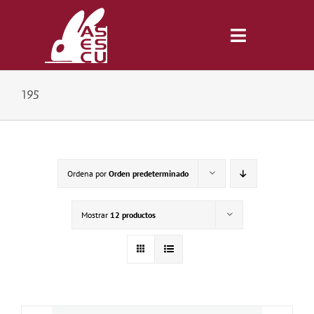
Saltar
al
contenido
Toggle
Navigatio
195
Inicio
Revista
Ordena por
Orden predeterminado
Tienda
Mostrar
12 productos
Lonjas
Symposiums