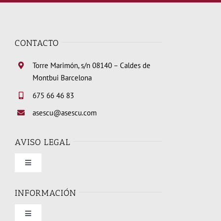
CONTACTO
Torre Marimón, s/n 08140 – Caldes de
Montbui Barcelona
675 66 46 83
asescu@asescu.com
AVISO LEGAL
Toggle
Navigation
Condiciones de uso
INFORMACIÓN
Toggle
Política de privacidad