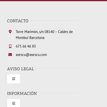
CONTACTO
Torre Marimón, s/n 08140 – Caldes de
Montbui Barcelona
675 66 46 83
asescu@asescu.com
AVISO LEGAL
Toggle
Navigation
Condiciones de uso
INFORMACIÓN
Toggle
Política de privacidad