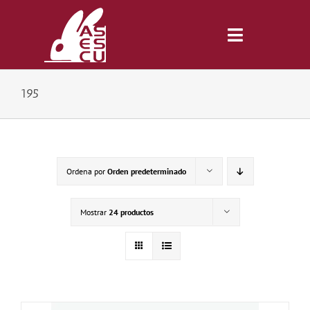
Saltar
al
contenido
Toggle
Navigatio
195
Inicio
Revista
Ordena por
Orden predeterminado
Tienda
Mostrar
24 productos
Lonjas
Symposiums