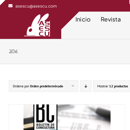
Saltar
asescu@asescu.com
al
contenido
Inicio
Revista
206
Ordena por
Orden predeterminado
Mostrar
12 productos