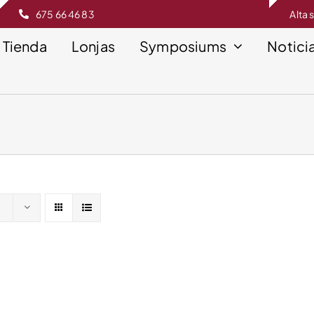
675 66 46 83
Alta 
Tienda
Lonjas
Symposiums
Notici