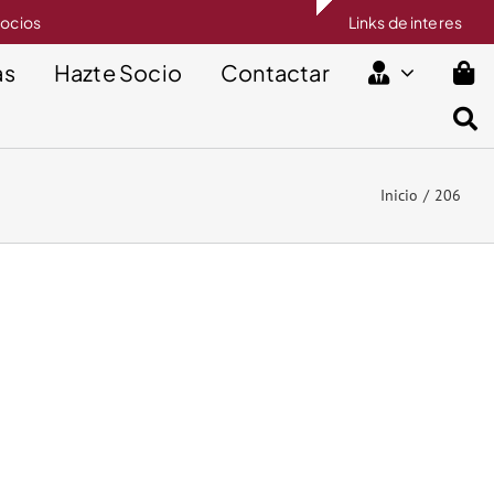
socios
Links de interes
as
Hazte Socio
Contactar
Inicio
206