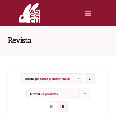
Saltar
al
contenido
Toggle
Navigatio
Inicio
Revista
Revista
Tienda
Ordena por
Orden predeterminado
Lonjas
Mostrar
24 productos
Symposiums