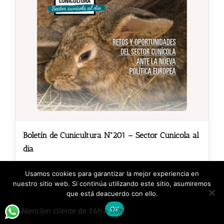
Boletín de Cunicultura Nº201 – Sector Cunicola al
dia
10,00
€
Usamos cookies para garantizar la mejor experiencia en
nuestro sitio web. Si continúa utilizando este sitio, asumiremos
que está deacuerdo con ello.
Añadir al carrito
Detalles
OK
Atencion cliente de 16h a 20h