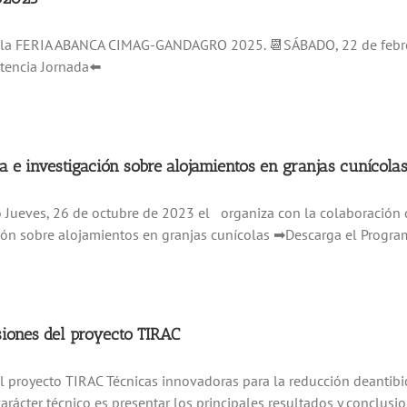
 la FERIA ABANCA CIMAG-GANDAGRO 2025. 📆SÁBADO, 22 de febrero,
tencia Jornada⬅️
 e investigación sobre alojamientos en granjas cunícola
 Jueves, 26 de octubre de 2023 el organiza con la colaboración d
ión sobre alojamientos en granjas cunícolas ➡Descarga el Prog
siones del proyecto TIRAC
el proyecto TIRAC Técnicas innovadoras para la reducción deantib
carácter técnico es presentar los principales resultados y conclusi