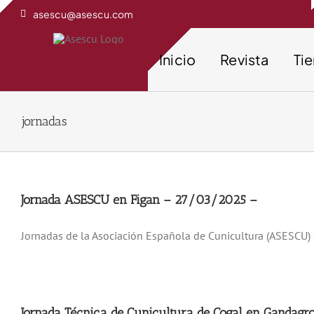
Saltar
asescu@asescu.com
al
contenido
Inicio
Revista
Ti
jornadas
Jornada ASESCU en Figan – 27/03/2025 –
Jornadas de la Asociación Española de Cunicultura (ASESCU
Jornada Técnica de Cunicultura de Cogal en Gandag