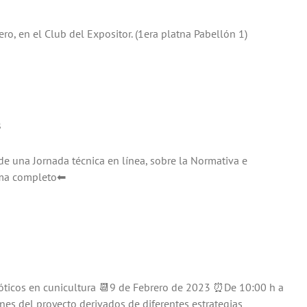
 en el Club del Expositor. (1era platna Pabellón 1)
s
e una Jornada técnica en línea, sobre la Normativa e
rama completo⬅
ióticos en cunicultura 📆9 de Febrero de 2023 ⏰De 10:00 h a
ones del proyecto derivados de diferentes estrategias