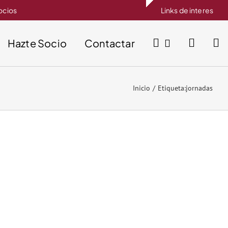
socios
Links de interes
Hazte Socio
Contactar
Inicio
Etiqueta:
jornadas