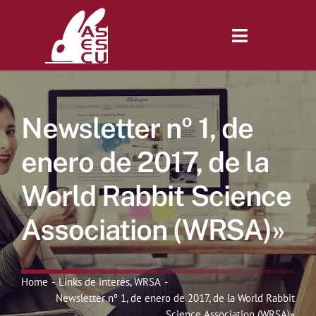
Saltar
al
contenido
Toggle
Navigatio
Inicio
Newsletter nº 1, de
Revista
enero de 2017, de la
World Rabbit Science
Tienda
Association (WRSA)»
Lonjas
Home
Links de interés
WRSA
Symposiums
Newsletter nº 1, de enero de 2017, de la World Rabbit
Science Association (WRSA)»