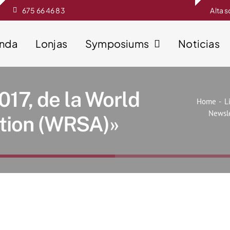
675 66 46 83
Alta 
enda
Lonjas
Symposiums
Noticias
017, de la World
Home
L
Newsle
ation (WRSA)»