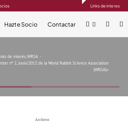
socios
Links de interes
Hazte Socio
Contactar
inks de interés
WRSA
tter nº 2, Junio’2017, de la World Rabbit Science Association
(WRSA)»
Archivos