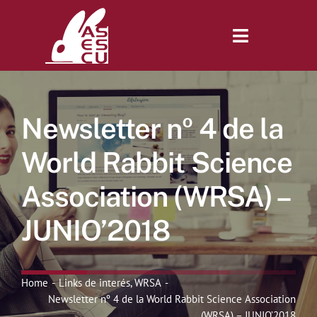
Saltar
al
contenido
Toggle
Navigatio
Inicio
Newsletter nº 4 de la
Revista
World Rabbit Science
Association (WRSA) –
Tienda
JUNIO’2018
Lonjas
Home
Links de interés
WRSA
Symposiums
Newsletter nº 4 de la World Rabbit Science Association
(WRSA) – JUNIO’2018